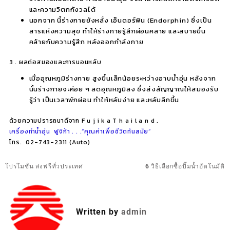
และความวิตกกังวลได้
นอกจาก นี้ร่างกายยังหลั่ง
เอ็นดอร์ฟิน (Endorphin)
ซึ่งเป็น
สารแห่งความสุข ทำให้ร่างกายรู้สึกผ่อนคลาย และสบายขึ้น
คล้ายกับความรู้สึก หลังออกกำลังกาย
3 . ผลต่อสมองและการนอนหลับ
เมื่ออุณหภูมิร่างกาย สูงขึ้นเล็กน้อยระหว่างอาบน้ำอุ่น หลังจาก
นั้นร่างกายจะค่อย ๆ ลดอุณหภูมิลง ซึ่งส่งสัญญาณให้สมองรับ
รู้ว่า เป็นเวลาพักผ่อน ทำให้หลับง่าย และหลับลึกขึ้น
ด้วยความปรารถนาดีจาก F u j i k a T h a i l a n d .
เครื่องทำน้ำอุ่น ฟูจิก้า . . .
“คุณค่าเพื่อชีวิตทันสมัย”
โทร. 02-743-2311 (Auto)
แนะแนว
โปรโมชั่น ส่งฟรีทั่วประเทศ
6 วิธีเลือกซื้อปั๊มน้ำอัตโนมัติ
เรื่อง
Written by
admin