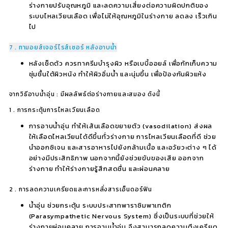
ร่างกายปรับอุณหภูมิ และลดความเสี่ยงต่อความผิดปกติของ
ระบบไหลเวียนเลือด เพื่อไม่ให้อุณหภูมิในร่างกาย ลดลง เร็วเกิน
ไป
7 . ทามอยส์เจอร์ไรส์เซอร์ หลังอาบน้ำ
หลังเช็ดตัว ควรทาครีมบำรุงผิว หรือเบบี้ออยล์ เพื่อกักเก็บความ
ชุ่มชื้นใต้ผิวหนัง ทำให้ผิวอิ่มน้ำ และนุ่มขึ้น เพื่อป้องกันผิวแห้ง
จากวิธีอาบน้ำอุ่น : มีผลลัพธ์ต่อร่างกายและสมอง ดังนี้
1 . การกระตุ้นการไหลเวียนเลือด
การอาบน้ำอุ่น ทำให้เส้นเลือดขยายตัว (vasodilation) ส่งผล
ให้เลือดไหลเวียนได้ดีขึ้นทั่วร่างกาย การไหลเวียนเลือดที่ดี ช่วย
นำออกซิเจน และสารอาหารไปยังกล้ามเนื้อ และอวัยวะต่าง ๆ ได้
อย่างมีประสิทธิภาพ นอกจากนี้ยังช่วยขับของเสีย ออกจาก
ร่างกาย ทำให้ร่างกายรู้สึกสดชื่น และผ่อนคลาย
2 . การลดความเครียดและการหลั่งสารเอ็นดอร์ฟิน
น้ำอุ่น ช่วยกระตุ้น ระบบประสาทพาราซิมพาเทติก
(Parasympathetic Nervous System) ซึ่งเป็นระบบที่ช่วยให้
ร่างกายผ่อนคลาย การอาบน้ำอุ่น จึงสามารถลดความตึงเครียด