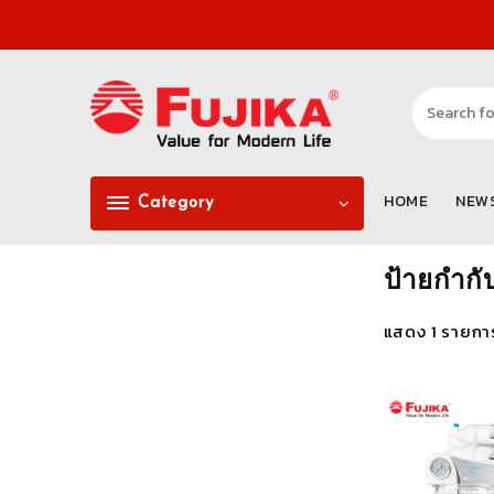
Skip
to
content
HOME
NEW
Category
ป้ายกำกั
แสดง 1 รายกา