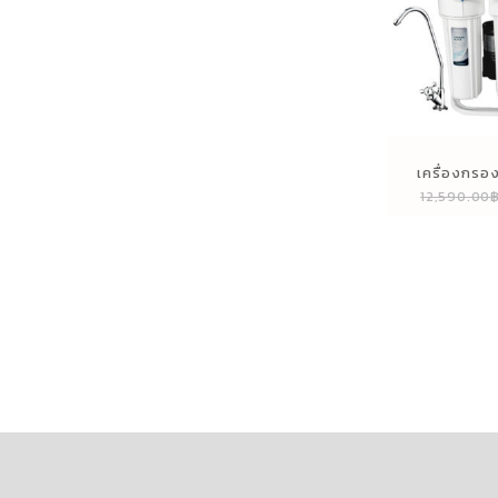
เครื่องกรองน
12,590.00
564RO (Rev
5 ข