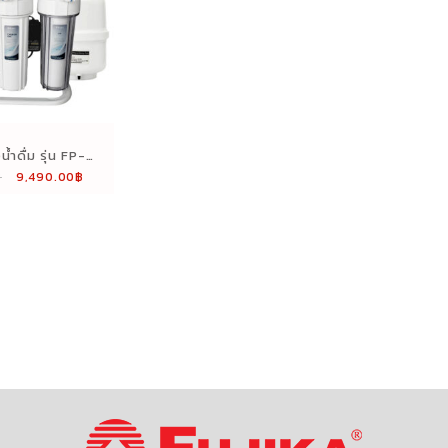
้ำดื่ม รุ่น FP-
Original
Current
฿
9,490.00
฿
erse Osmosis)
price
price
ั้นตอน
was:
is:
12,590.00฿.
9,490.00฿.