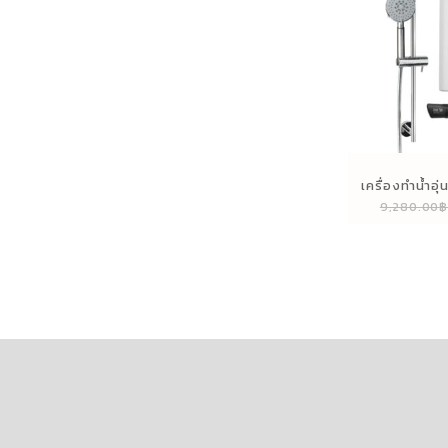
เครื่องทำน้ำอุ
9,280.00
(ส