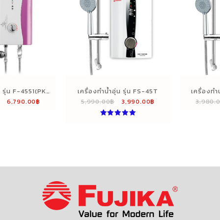
่น รุ่น F-4551(PK)
เครื่องทำน้ำอุ่น รุ่น FS-45T
เครื่องทำน
Original
Current
Original
Current
฿
6,790.00
฿
5,990.00
฿
3,990.00
฿
3,980.
ีชมพู)
price
price
price
price
was:
is:
was:
is:
ให้คะแนน
5.00
9,280.00฿.
6,790.00฿.
5,990.00฿.
3,990.00฿.
ตั้งแต่ 1-5
คะแนน