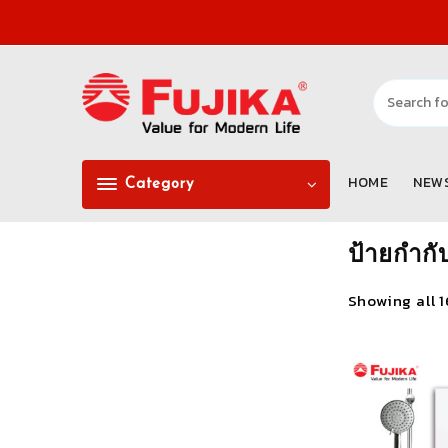
Skip
to
content
HOME
NEW
Category
ป้ายกำกั
Showing all 1