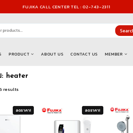
FUJIKA CALL CENTER TEL : 02-743-2311
Searc
S
PRODUCT
ABOUT US
CONTACT US
MEMBER
บ:
heater
Sorted
6 results
by
latest
ลดราคา!
ลดราคา!