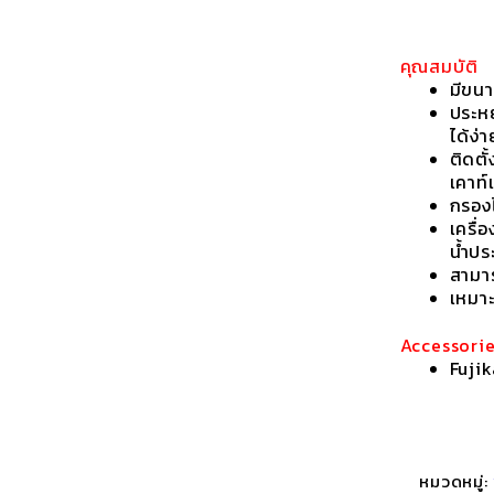
คุณสมบัติ
มีขนา
ประห
ได้ง่
ติดตั
เคาท์
กรอง
เครื่
น้ำปร
สามา
เหมาะ
Accessori
Fuji
หมวดหมู่: