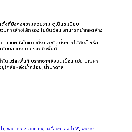
ั้งที่ยังคงความสวยงาม ดูเป็นระเบียบ
วนการล้างไส้กรอง ไม่ซับซ้อน สามารถนำถอดล้าง
ดแขวนผนังในแนวดิ่ง และติดตั้งภายใต้ซิงค์ หรือ
ระเบียบสวยงาม ประหยัดพื้นที่
ำในแต่ละพื้นที่ ปราศจากสิ่งปนเปื้อน เช่น ปัญหา
อยู่ใกล้แหล่งน้ำกร่อย, น้ำบาดาล
น้ำ
,
WATER PURIFIER
,
เครื่องกรองน้ำใช้
,
water