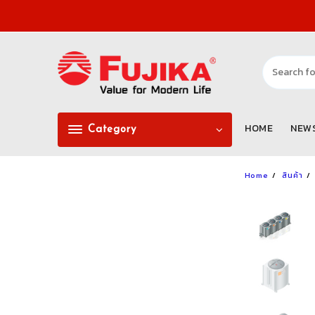
Skip
to
content
HOME
NEW
Category
Home
สินค้า