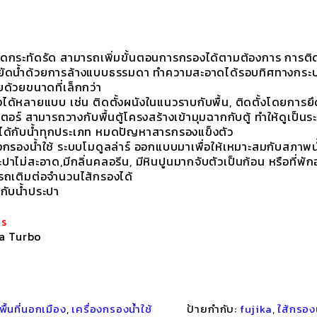
ดกระทัดรัด สามารถเพิ่มขั้นตอนการกรองได้ตามต้องการ การติดต
ยัดน้ำด้วยการล้างแบบธรรมดา ทำความสะอาดได้รอบทิศทางกระบ
ายด้วยขนาดที่เล็กกว่า
้งได้หลายแบบ เช่น ติดตั้งผนังในแนวราบกับพื้น, ติดตั้งโดยการยึ
เตอร์ สามารถวางกับพื้นตู้โครงสร้างเข้ามุมฉากกับตู้ ทำให้ดูเป็น
ได้กับน้ำทุกประเภท หมดปัญหาสารกรองแข็งตัว
องกรองน้ำใช้ ระบบโมดูลล่าร์ ออกแบบมาเพื่อให้เหมาะสมกับสภาพน้
ะปาไม่สะอาด,มีกลิ่นคลอรีน, มีหินปูนมากจับตัวเป็นก้อน หรือที่พัก
รถเติมต่อจำนวนไส้กรองได้
กับน้ำประปา
es
ka Turbo
พื้นที่นอกเมือง
,
เครื่องกรองน้ำใช้
ป้ายกำกับ:
fujika
,
ใส้กรอง