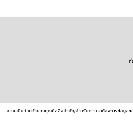
ท
ความเป็นส่วนตัวของคุณคือสิ่งสำคัญสำหรับเรา เราต้องการข้อมูลข
Copyright Fujika 2022