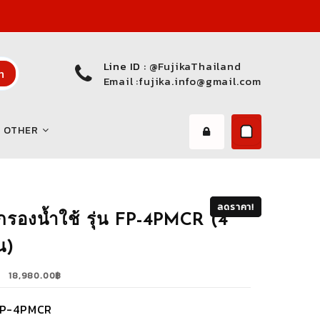
Line ID :
@FujikaThailand
h
Email :
fujika.info@gmail.com
OTHER
ลดราคา!
ลดราคา!
งกรองน้ำใช้ รุ่น FP-4PMCR (4
น)
Original
Current
18,980.00
฿
price
price
was:
is:
P-4PMCR
21,840.00฿.
18,980.00฿.