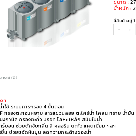
ขนาด :
27
น้ำหนัก :
2
มีสินค้าอยู่ 1
จำนว
-
+
เครื่อ
กรอง
น้ำ
ใช้
รุ่น
FP-
4PM
(4
จารณ์ (0)
ขั้น
ตอน)
ชิ้น
tion
น้ำใช้ ระบบการกรอง 4 ขั้นตอน
 PF กรองตะกอนหยาบ สารแขวนลอย ตะไคร่น้ำ โคลน ทราย น้ำมัน
มงกานีส กรองตะกั่ว ปรอท โลหะ เหล็ก สนิมในน้ำ
าร์บอน ช่วยดักจับกลิ่น สี คลอรีน ตะกั่ว แคตเมี่ยม ฯลฯ
รซิ่น ช่วยขจัดหินปูน ลดความกระด้างของน้ำ